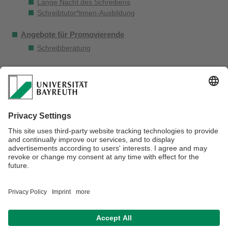
Lange Nacht des Schreibens
Schreibtutor*innen-Ausbildung
Angebote für Promovierende
Schreibberatung
Angebote für Lehrende
Beratung
Infomaterialien zu unseren Angeboten
Veranstaltungsbesuch
Schreibforschung
Serviceangebote
Kontakt & Anfahrt
Verantwortlich für die Redaktion:
Kathrin Stöver